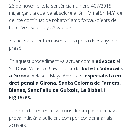
28 de novembre, la sentència número 407/2019,
mitjançant la qual va absoldre al Sr. I.M i al Sr. M.Y. del
delicte continuat de robatori amb força, -clients del
bufet Velasco Blaya Advocats-.
Els acusats s’enfrontaven a una pena de 3 anys de
presó.
En aquest procediment va actuar com a
advocat
el
Sr. David Velasco Blaya, titular del
bufet d’advocats
a Girona
, Velasco Blaya Advocats,
especialista en
dret penal a Girona, Santa Coloma de Farners,
Blanes, Sant Feliu de Guíxols, La Bisbal
, i
Figueres.
La referida sentència va considerar que no hi havia
prova indiciària suficient com per condemnar als
acusats.