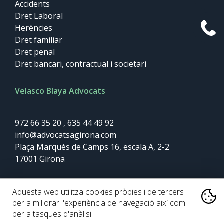
Accidents
Dret Laboral
Herències
Dret familiar
Dret penal
Dret bancari, contractual i societari
Velasco Blaya Advocats
972 66 35 20
,
635 44 49 92
info@advocatsagirona.com
Plaça Marquès de Camps 16, escala A, 2-2
17001
Girona
Aquesta web utilitza cookies pròpies i de tercers
Disseny web:
per a millorar l'experiència de navegació així com
per a tasques d'anàlisi.