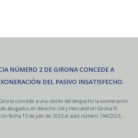
CIA NÚMERO 2 DE GIRONA CONCEDE A
EXONERACIÓN DEL PASIVO INSATISFECHO.
Girona concede a una cliente del despacho la exoneración
 de abogados en derecho civil y mercantil en Girona El
on fecha 19 de julio de 2023 el auto número 744/2023, ...