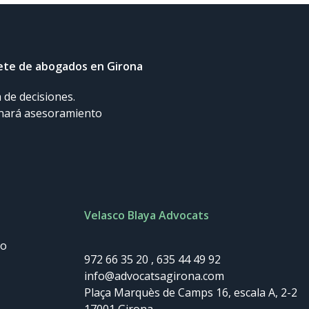
fete de abogados en Girona
 de decisiones.
onará asesoramiento
Velasco Blaya Advocats
io
972 66 35 20
,
635 44 49 92
info@advocatsagirona.com
Plaça Marquès de Camps 16, escala A, 2-2
17001
Girona