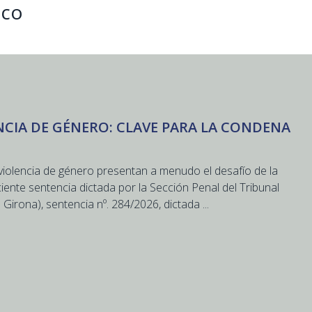
ico
ENCIA DE GÉNERO: CLAVE PARA LA CONDENA
e violencia de género presentan a menudo el desafío de la
ciente sentencia dictada por la Sección Penal del Tribunal
Girona), sentencia nº. 284/2026, dictada ...